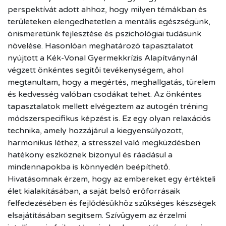
perspektívát adott ahhoz, hogy milyen témákban és
területeken elengedhetetlen a mentális egészségünk,
önismeretünk fejlesztése és pszichológiai tudásunk
növelése. Hasonlóan meghatározó tapasztalatot
nyújtott a Kék-Vonal Gyermekkrízis Alapítványnál
végzett önkéntes segítői tevékenységem, ahol
megtanultam, hogy a megértés, meghallgatás, türelem
és kedvesség valóban csodákat tehet. Az önkéntes
tapasztalatok mellett elvégeztem az autogén tréning
módszerspecifikus képzést is. Ez egy olyan relaxációs
technika, amely hozzájárul a kiegyensúlyozott,
harmonikus léthez, a stresszel való megküzdésben
hatékony eszköznek bizonyul és ráadásul a
mindennapokba is könnyedén beépíthető.
Hivatásomnak érzem, hogy az embereket egy értékteli
élet kialakításában, a saját belső erőforrásaik
felfedezésében és fejlődésükhöz szükséges készségek
elsajátításában segítsem. Szívügyem az érzelmi