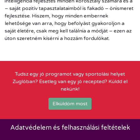
intelligencia fejlesztés minden korosztály számára és a
– saját pozitív tapasztalataimból is fakadó – önismeret
fejlesztése. Hiszem, hogy minden embernek
lehetősége van arra, hogy befolyást gyakoroljon a
saját életére, csak meg kell találnia a módját – ezen az
úton szeretném kísérni a hozzám fordulókat.
Tudsz egy jó programot vagy sportolási helyet
Zuglóban? Esetleg van egy jó recepted? Küldd el
nekünk!
Elküldöm most
Adatvédelem és felhasználási feltételek