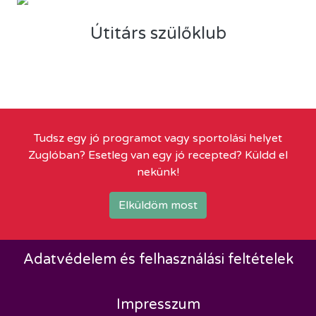
Útitárs szülőklub
Tudsz egy jó programot vagy sportolási helyet
Zuglóban? Esetleg van egy jó recepted? Küldd el
nekünk!
Elküldöm most
Adatvédelem és felhasználási feltételek
Impresszum