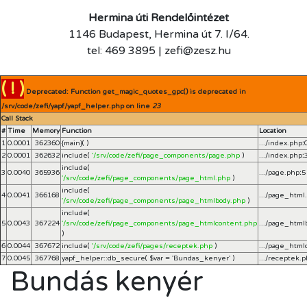
Hermina úti Rendelőintézet
1146 Budapest, Hermina út 7. I/64.
tel: 469 3895 | zefi@zesz.hu
( ! )
Deprecated: Function get_magic_quotes_gpc() is deprecated in
/srv/code/zefi/yapf/yapf_helper.php on line
23
Call Stack
#
Time
Memory
Function
Location
1
0.0001
362360
{main}( )
.../index.php
:
2
0.0001
362632
include(
'/srv/code/zefi/page_components/page.php
)
.../index.php
:
include(
3
0.0040
365936
.../page.php
:
5
'/srv/code/zefi/page_components/page_html.php
)
include(
4
0.0041
366168
.../page_html
'/srv/code/zefi/page_components/page_htmlbody.php
)
include(
5
0.0043
367224
'/srv/code/zefi/page_components/page_htmlcontent.php
.../page_html
)
6
0.0044
367672
include(
'/srv/code/zefi/pages/receptek.php
)
.../page_html
7
0.0045
367768
yapf_helper::db_secure(
$var =
'Bundas_kenyer'
)
.../receptek.
Bundás kenyér