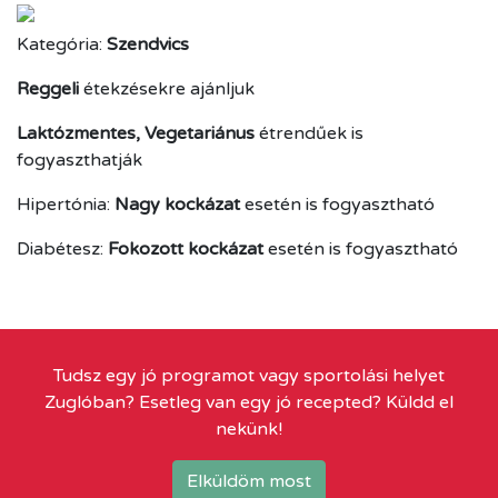
Kategória:
Szendvics
Reggeli
étekzésekre ajánljuk
Laktózmentes, Vegetariánus
étrendűek is
fogyaszthatják
Hipertónia:
Nagy kockázat
esetén is fogyasztható
Diabétesz:
Fokozott kockázat
esetén is fogyasztható
Tudsz egy jó programot vagy sportolási helyet
Zuglóban? Esetleg van egy jó recepted? Küldd el
nekünk!
Elküldöm most