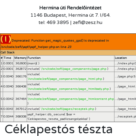
Hermina úti Rendelőintézet
1146 Budapest, Hermina út 7. I/64.
tel: 469 3895 | zefi@zesz.hu
( ! )
Deprecated: Function get_magic_quotes_gpc() is deprecated in
/srv/code/zefi/yapf/yapf_helper.php on line
23
Call Stack
#
Time
Memory
Function
Location
1
0.0001
362600
{main}( )
.../index.php
:
2
0.0001
362872
include(
'/srv/code/zefi/page_components/page.php
)
.../index.php
:
include(
3
0.0040
366176
.../page.php
:
5
'/srv/code/zefi/page_components/page_html.php
)
include(
4
0.0040
366408
.../page_html
'/srv/code/zefi/page_components/page_htmlbody.php
)
include(
5
0.0042
367464
'/srv/code/zefi/page_components/page_htmlcontent.php
.../page_html
)
6
0.0043
367912
include(
'/srv/code/zefi/pages/receptek.php
)
.../page_html
yapf_helper::db_secure(
$var =
7
0.0044
368008
.../receptek.
'Ceklapestos_teszta_padlizsangolyokkal'
)
Céklapestós tészta