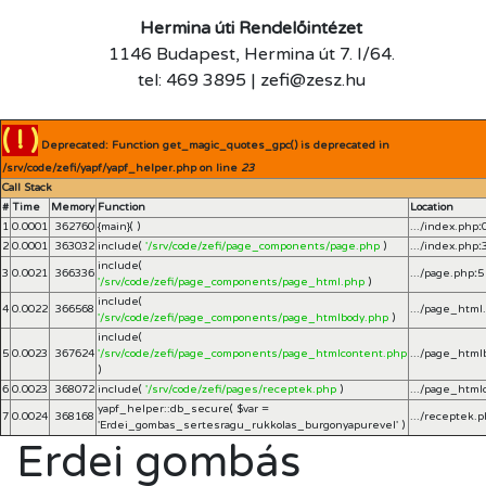
Hermina úti Rendelőintézet
1146 Budapest, Hermina út 7. I/64.
tel: 469 3895 | zefi@zesz.hu
( ! )
Deprecated: Function get_magic_quotes_gpc() is deprecated in
/srv/code/zefi/yapf/yapf_helper.php on line
23
Call Stack
#
Time
Memory
Function
Location
1
0.0001
362760
{main}( )
.../index.php
:
2
0.0001
363032
include(
'/srv/code/zefi/page_components/page.php
)
.../index.php
:
include(
3
0.0021
366336
.../page.php
:
5
'/srv/code/zefi/page_components/page_html.php
)
include(
4
0.0022
366568
.../page_html
'/srv/code/zefi/page_components/page_htmlbody.php
)
include(
5
0.0023
367624
'/srv/code/zefi/page_components/page_htmlcontent.php
.../page_html
)
6
0.0023
368072
include(
'/srv/code/zefi/pages/receptek.php
)
.../page_html
yapf_helper::db_secure(
$var =
7
0.0024
368168
.../receptek.
'Erdei_gombas_sertesragu_rukkolas_burgonyapurevel'
)
Erdei gombás