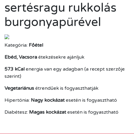
sertésragu rukkolás
burgonyapürével
Kategória:
Főétel
Ebéd, Vacsora
étekzésekre ajánljuk
573 kCal
energia van egy adagban (a recept szerzője
szerint)
Vegetariánus
étrendűek is fogyaszthatják
Hipertónia:
Nagy kockázat
esetén is fogyasztható
Diabétesz:
Magas kockázat
esetén is fogyasztható