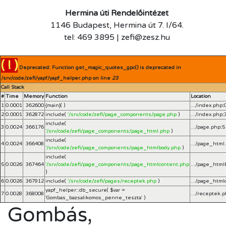
Hermina úti Rendelőintézet
1146 Budapest, Hermina út 7. I/64.
tel: 469 3895 | zefi@zesz.hu
( ! )
Deprecated: Function get_magic_quotes_gpc() is deprecated in
/srv/code/zefi/yapf/yapf_helper.php on line
23
Call Stack
#
Time
Memory
Function
Location
1
0.0001
362600
{main}( )
.../index.php
:
2
0.0001
362872
include(
'/srv/code/zefi/page_components/page.php
)
.../index.php
:
include(
3
0.0024
366176
.../page.php
:
5
'/srv/code/zefi/page_components/page_html.php
)
include(
4
0.0024
366408
.../page_html
'/srv/code/zefi/page_components/page_htmlbody.php
)
include(
5
0.0026
367464
'/srv/code/zefi/page_components/page_htmlcontent.php
.../page_html
)
6
0.0026
367912
include(
'/srv/code/zefi/pages/receptek.php
)
.../page_html
yapf_helper::db_secure(
$var =
7
0.0028
368008
.../receptek.
'Gombas_bazsalikomos_penne_teszta'
)
Gombás,