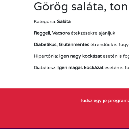
Görög saláta, tonh
Kategória:
Saláta
Reggeli, Vacsora
étekzésekre ajánljuk
Diabetikus, Gluténmentes
étrendűek is fogy
Hipertónia:
Igen nagy kockázat
esetén is f
Diabétesz:
Igen magas kockázat
esetén is f
Tudsz egy jó programo