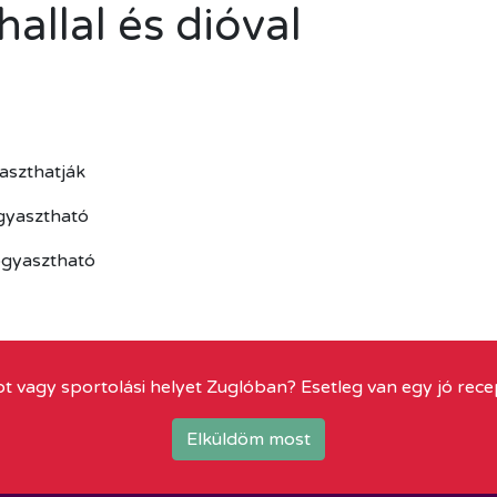
allal és dióval
aszthatják
ogyasztható
ogyasztható
t vagy sportolási helyet Zuglóban? Esetleg van egy jó rece
Elküldöm most