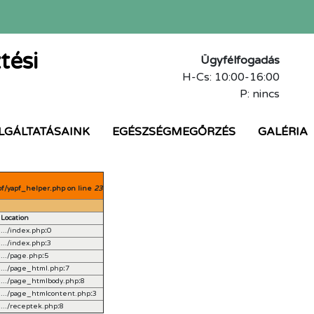
tési
Ügyfélfogadás
H-Cs: 10:00-16:00
P: nincs
LGÁLTATÁSAINK
EGÉSZSÉGMEGŐRZÉS
GALÉRIA
pf/yapf_helper.php on line
23
Location
.../index.php
:
0
.../index.php
:
3
.../page.php
:
5
.../page_html.php
:
7
.../page_htmlbody.php
:
8
.../page_htmlcontent.php
:
3
.../receptek.php
:
8