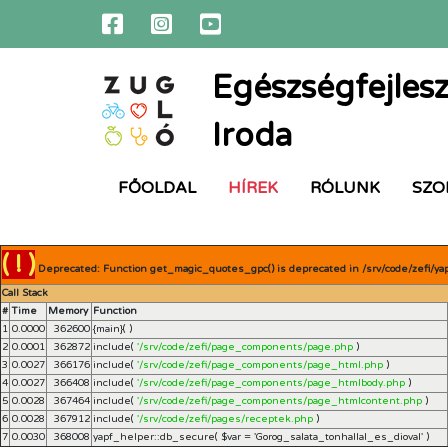
Egészségfejlesz
Iroda
FŐOLDAL
HÍREK
RÓLUNK
SZO
( ! )
Deprecated: Function get_magic_quotes_gpc() is deprecated in /srv/code/zefi/ya
Call Stack
#
Time
Memory
Function
1
0.0000
362600
{main}( )
2
0.0001
362872
include(
'/srv/code/zefi/page_components/page.php
)
3
0.0027
366176
include(
'/srv/code/zefi/page_components/page_html.php
)
4
0.0027
366408
include(
'/srv/code/zefi/page_components/page_htmlbody.php
)
5
0.0028
367464
include(
'/srv/code/zefi/page_components/page_htmlcontent.php
)
6
0.0028
367912
include(
'/srv/code/zefi/pages/receptek.php
)
7
0.0030
368008
yapf_helper::db_secure(
$var =
'Gorog_salata_tonhallal_es_dioval'
)