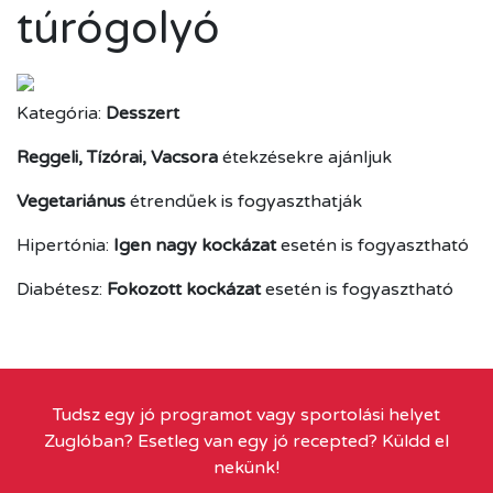
túrógolyó
Kategória:
Desszert
Reggeli, Tízórai, Vacsora
étekzésekre ajánljuk
Vegetariánus
étrendűek is fogyaszthatják
Hipertónia:
Igen nagy kockázat
esetén is fogyasztható
Diabétesz:
Fokozott kockázat
esetén is fogyasztható
Tudsz egy jó programot vagy sportolási helyet
Zuglóban? Esetleg van egy jó recepted? Küldd el
nekünk!