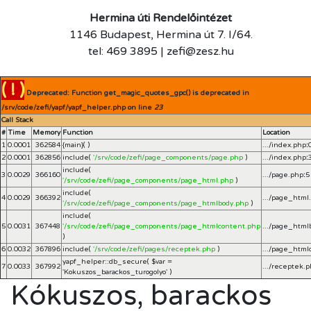
Hermina úti Rendelőintézet
1146 Budapest, Hermina út 7. I/64.
tel: 469 3895 | zefi@zesz.hu
( ! )
Deprecated: Function get_magic_quotes_gpc() is deprecated in
/srv/code/zefi/yapf/yapf_helper.php on line
23
Call Stack
#
Time
Memory
Function
Location
1
0.0001
362584
{main}( )
.../index.php
:
2
0.0001
362856
include(
'/srv/code/zefi/page_components/page.php
)
.../index.php
:
include(
3
0.0029
366160
.../page.php
:
5
'/srv/code/zefi/page_components/page_html.php
)
include(
4
0.0029
366392
.../page_html
'/srv/code/zefi/page_components/page_htmlbody.php
)
include(
5
0.0031
367448
'/srv/code/zefi/page_components/page_htmlcontent.php
.../page_html
)
6
0.0032
367896
include(
'/srv/code/zefi/pages/receptek.php
)
.../page_html
yapf_helper::db_secure(
$var =
7
0.0033
367992
.../receptek.
'Kokuszos_barackos_turogolyo'
)
Kókuszos, barackos