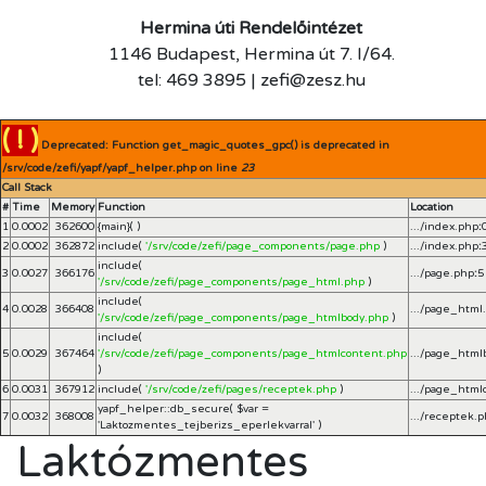
Hermina úti Rendelőintézet
1146 Budapest, Hermina út 7. I/64.
tel: 469 3895 | zefi@zesz.hu
( ! )
Deprecated: Function get_magic_quotes_gpc() is deprecated in
/srv/code/zefi/yapf/yapf_helper.php on line
23
Call Stack
#
Time
Memory
Function
Location
1
0.0002
362600
{main}( )
.../index.php
:
2
0.0002
362872
include(
'/srv/code/zefi/page_components/page.php
)
.../index.php
:
include(
3
0.0027
366176
.../page.php
:
5
'/srv/code/zefi/page_components/page_html.php
)
include(
4
0.0028
366408
.../page_html
'/srv/code/zefi/page_components/page_htmlbody.php
)
include(
5
0.0029
367464
'/srv/code/zefi/page_components/page_htmlcontent.php
.../page_html
)
6
0.0031
367912
include(
'/srv/code/zefi/pages/receptek.php
)
.../page_html
yapf_helper::db_secure(
$var =
7
0.0032
368008
.../receptek.
'Laktozmentes_tejberizs_eperlekvarral'
)
Laktózmentes