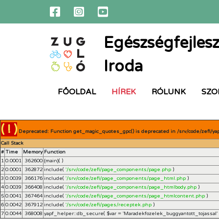
Egészségfejlesz
Iroda
FŐOLDAL
HÍREK
RÓLUNK
SZO
( ! )
Deprecated: Function get_magic_quotes_gpc() is deprecated in /srv/code/zefi/ya
Call Stack
#
Time
Memory
Function
1
0.0001
362600
{main}( )
2
0.0001
362872
include(
'/srv/code/zefi/page_components/page.php
)
3
0.0039
366176
include(
'/srv/code/zefi/page_components/page_html.php
)
4
0.0039
366408
include(
'/srv/code/zefi/page_components/page_htmlbody.php
)
5
0.0041
367464
include(
'/srv/code/zefi/page_components/page_htmlcontent.php
)
6
0.0042
367912
include(
'/srv/code/zefi/pages/receptek.php
)
7
0.0044
368008
yapf_helper::db_secure(
$var =
'Maradekfozelek_buggyantott_tojassal'