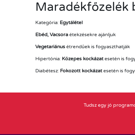
Maradékfőzelék b
Kategória:
Egytálétel
Ebéd, Vacsora
étekzésekre ajánljuk
Vegetariánus
étrendűek is fogyaszthatják
Hipertónia:
Közepes kockázat
esetén is fog
Diabétesz:
Fokozott kockázat
esetén is fog
Tudsz egy jó programo