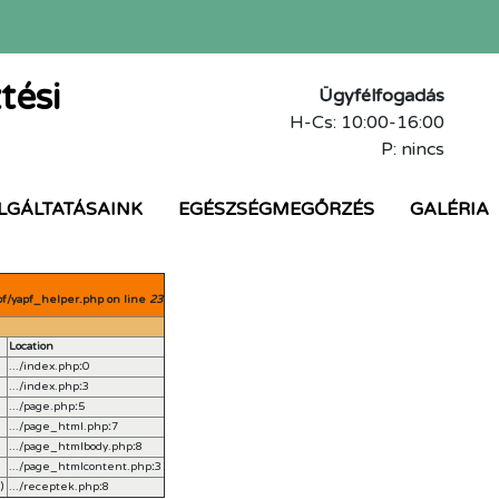
tési
Ügyfélfogadás
H-Cs: 10:00-16:00
P: nincs
LGÁLTATÁSAINK
EGÉSZSÉGMEGŐRZÉS
GALÉRIA
pf/yapf_helper.php on line
23
Location
.../index.php
:
0
.../index.php
:
3
.../page.php
:
5
.../page_html.php
:
7
.../page_htmlbody.php
:
8
.../page_htmlcontent.php
:
3
)
.../receptek.php
:
8