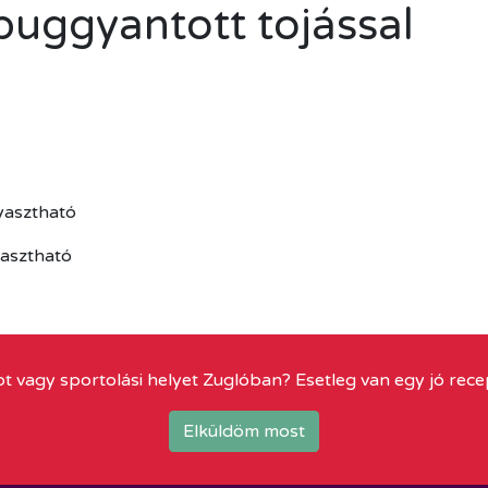
uggyantott tojással
yasztható
yasztható
t vagy sportolási helyet Zuglóban? Esetleg van egy jó rece
Elküldöm most