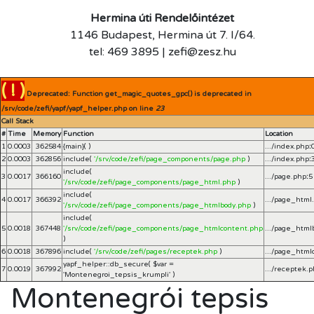
Hermina úti Rendelőintézet
1146 Budapest, Hermina út 7. I/64.
tel: 469 3895 | zefi@zesz.hu
( ! )
Deprecated: Function get_magic_quotes_gpc() is deprecated in
/srv/code/zefi/yapf/yapf_helper.php on line
23
Call Stack
#
Time
Memory
Function
Location
1
0.0003
362584
{main}( )
.../index.php
:
2
0.0003
362856
include(
'/srv/code/zefi/page_components/page.php
)
.../index.php
:
include(
3
0.0017
366160
.../page.php
:
5
'/srv/code/zefi/page_components/page_html.php
)
include(
4
0.0017
366392
.../page_html
'/srv/code/zefi/page_components/page_htmlbody.php
)
include(
5
0.0018
367448
'/srv/code/zefi/page_components/page_htmlcontent.php
.../page_html
)
6
0.0018
367896
include(
'/srv/code/zefi/pages/receptek.php
)
.../page_html
yapf_helper::db_secure(
$var =
7
0.0019
367992
.../receptek.
'Montenegroi_tepsis_krumpli'
)
Montenegrói tepsis