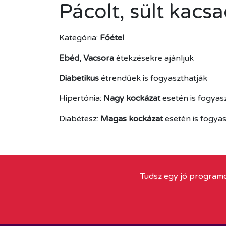
Pácolt, sült kacs
Kategória:
Főétel
Ebéd, Vacsora
étekzésekre ajánljuk
Diabetikus
étrendűek is fogyaszthatják
Hipertónia:
Nagy kockázat
esetén is fogyas
Diabétesz:
Magas kockázat
esetén is fogya
Tudsz egy jó programo