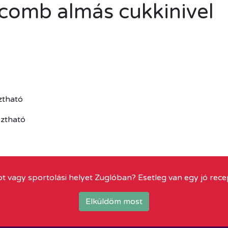
acomb almás cukkinivel
ztható
sztható
t vagy sportolási helyet Zuglóban? Esetleg van egy jó rece
Elküldöm most