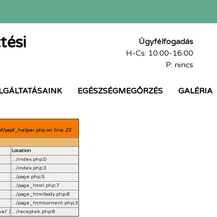
tési
Ügyfélfogadás
H-Cs: 10:00-16:00
P: nincs
LGÁLTATÁSAINK
EGÉSZSÉGMEGŐRZÉS
GALÉRIA
pf/yapf_helper.php on line
23
Location
.../index.php
:
0
.../index.php
:
3
.../page.php
:
5
.../page_html.php
:
7
.../page_htmlbody.php
:
8
.../page_htmlcontent.php
:
3
el'
)
.../receptek.php
:
8