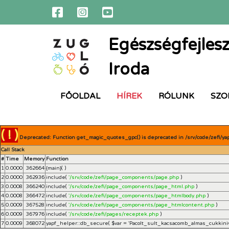
Egészségfejlesz
Iroda
FŐOLDAL
HÍREK
RÓLUNK
SZO
( ! )
Deprecated: Function get_magic_quotes_gpc() is deprecated in /srv/code/zefi/ya
Call Stack
#
Time
Memory
Function
1
0.0000
362664
{main}( )
2
0.0000
362936
include(
'/srv/code/zefi/page_components/page.php
)
3
0.0008
366240
include(
'/srv/code/zefi/page_components/page_html.php
)
4
0.0008
366472
include(
'/srv/code/zefi/page_components/page_htmlbody.php
)
5
0.0009
367528
include(
'/srv/code/zefi/page_components/page_htmlcontent.php
)
6
0.0009
367976
include(
'/srv/code/zefi/pages/receptek.php
)
7
0.0009
368072
yapf_helper::db_secure(
$var =
'Pacolt_sult_kacsacomb_almas_cukkiniv