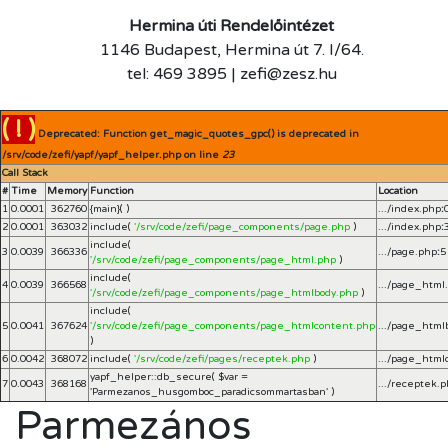
Hermina úti Rendelőintézet
1146 Budapest, Hermina út 7. I/64.
tel: 469 3895 | zefi@zesz.hu
( ! )
Deprecated: Function get_magic_quotes_gpc() is deprecated in
/srv/code/zefi/yapf/yapf_helper.php on line
23
Call Stack
#
Time
Memory
Function
Location
1
0.0001
362760
{main}( )
.../index.php
:
2
0.0001
363032
include(
'/srv/code/zefi/page_components/page.php
)
.../index.php
:
include(
3
0.0039
366336
.../page.php
:
5
'/srv/code/zefi/page_components/page_html.php
)
include(
4
0.0039
366568
.../page_html
'/srv/code/zefi/page_components/page_htmlbody.php
)
include(
5
0.0041
367624
'/srv/code/zefi/page_components/page_htmlcontent.php
.../page_html
)
6
0.0042
368072
include(
'/srv/code/zefi/pages/receptek.php
)
.../page_html
yapf_helper::db_secure(
$var =
7
0.0043
368168
.../receptek.
'Parmezanos_husgomboc_paradicsommartasban'
)
Parmezános