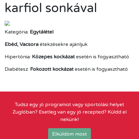
karfiol sonkával
Kategória:
Egytálétel
Ebéd, Vacsora
étekzésekre ajánljuk
Hipertónia:
Közepes kockázat
esetén is fogyasztható
Diabétesz:
Fokozott kockázat
esetén is fogyasztható
Tudsz egy jó programot vagy sportolási helyet
Zuglóban? Esetleg van egy jó recepted? Küldd el
nekünk!
Elküldöm most