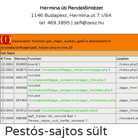
Hermina úti Rendelőintézet
1146 Budapest, Hermina út 7. I/64.
tel: 469 3895 | zefi@zesz.hu
( ! )
Deprecated: Function get_magic_quotes_gpc() is deprecated in
/srv/code/zefi/yapf/yapf_helper.php on line
23
Call Stack
#
Time
Memory
Function
Location
1
0.0001
362600
{main}( )
.../index.php
:
2
0.0001
362872
include(
'/srv/code/zefi/page_components/page.php
)
.../index.php
:
include(
3
0.0038
366176
.../page.php
:
5
'/srv/code/zefi/page_components/page_html.php
)
include(
4
0.0039
366408
.../page_html
'/srv/code/zefi/page_components/page_htmlbody.php
)
include(
5
0.0041
367464
'/srv/code/zefi/page_components/page_htmlcontent.php
.../page_html
)
6
0.0041
367912
include(
'/srv/code/zefi/pages/receptek.php
)
.../page_html
yapf_helper::db_secure(
$var =
7
0.0043
368008
.../receptek.
'Pestos_sajtos_sult_karfiol_sonkaval'
)
Pestós-sajtos sült