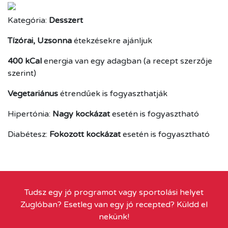
Kategória:
Desszert
Tízórai, Uzsonna
étekzésekre ajánljuk
400 kCal
energia van egy adagban (a recept szerzője
szerint)
Vegetariánus
étrendűek is fogyaszthatják
Hipertónia:
Nagy kockázat
esetén is fogyasztható
Diabétesz:
Fokozott kockázat
esetén is fogyasztható
Tudsz egy jó programot vagy sportolási helyet
Zuglóban? Esetleg van egy jó recepted? Küldd el
nekünk!