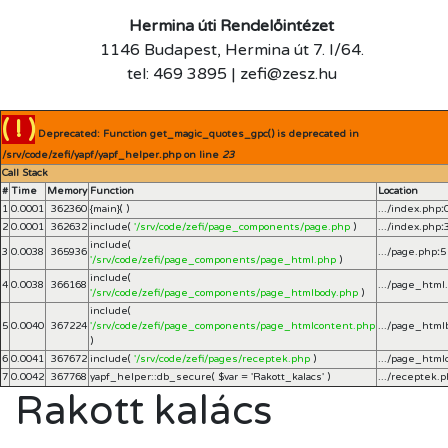
Hermina úti Rendelőintézet
1146 Budapest, Hermina út 7. I/64.
tel: 469 3895 | zefi@zesz.hu
( ! )
Deprecated: Function get_magic_quotes_gpc() is deprecated in
/srv/code/zefi/yapf/yapf_helper.php on line
23
Call Stack
#
Time
Memory
Function
Location
1
0.0001
362360
{main}( )
.../index.php
:
2
0.0001
362632
include(
'/srv/code/zefi/page_components/page.php
)
.../index.php
:
include(
3
0.0038
365936
.../page.php
:
5
'/srv/code/zefi/page_components/page_html.php
)
include(
4
0.0038
366168
.../page_html
'/srv/code/zefi/page_components/page_htmlbody.php
)
include(
5
0.0040
367224
'/srv/code/zefi/page_components/page_htmlcontent.php
.../page_html
)
6
0.0041
367672
include(
'/srv/code/zefi/pages/receptek.php
)
.../page_html
7
0.0042
367768
yapf_helper::db_secure(
$var =
'Rakott_kalacs'
)
.../receptek.
Rakott kalács