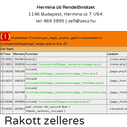
Hermina úti Rendelőintézet
1146 Budapest, Hermina út 7. I/64.
tel: 469 3895 | zefi@zesz.hu
( ! )
Deprecated: Function get_magic_quotes_gpc() is deprecated in
/srv/code/zefi/yapf/yapf_helper.php on line
23
Call Stack
#
Time
Memory
Function
Location
1
0.0001
362584
{main}( )
.../index.php
:
2
0.0001
362856
include(
'/srv/code/zefi/page_components/page.php
)
.../index.php
:
include(
3
0.0036
366160
.../page.php
:
5
'/srv/code/zefi/page_components/page_html.php
)
include(
4
0.0037
366392
.../page_html
'/srv/code/zefi/page_components/page_htmlbody.php
)
include(
5
0.0039
367448
'/srv/code/zefi/page_components/page_htmlcontent.php
.../page_html
)
6
0.0040
367896
include(
'/srv/code/zefi/pages/receptek.php
)
.../page_html
yapf_helper::db_secure(
$var =
7
0.0041
367992
.../receptek.
'Rakott_zelleres_csicsoka'
)
Rakott zelleres