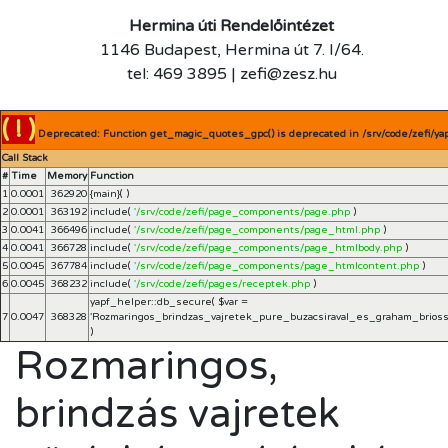
Hermina úti Rendelőintézet
1146 Budapest, Hermina út 7. I/64.
tel: 469 3895 | zefi@zesz.hu
( ! )
Deprecated: Function get_magic_quotes_gpc() is deprecated in /srv/code/zefi/ya
Call Stack
#
Time
Memory
Function
1
0.0001
362920
{main}( )
2
0.0001
363192
include(
'/srv/code/zefi/page_components/page.php
)
3
0.0041
366496
include(
'/srv/code/zefi/page_components/page_html.php
)
4
0.0041
366728
include(
'/srv/code/zefi/page_components/page_htmlbody.php
)
5
0.0045
367784
include(
'/srv/code/zefi/page_components/page_htmlcontent.php
)
6
0.0045
368232
include(
'/srv/code/zefi/pages/receptek.php
)
yapf_helper::db_secure(
$var =
7
0.0047
368328
'Rozmaringos_brindzas_vajretek_pure_buzacsiraval_es_graham_brioss
)
Rozmaringos,
brindzás vajretek