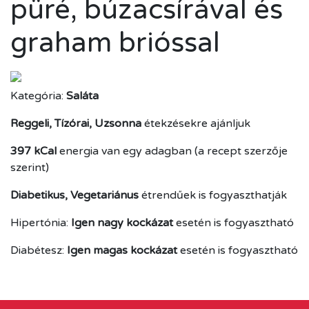
püré, búzacsírával és
graham brióssal
Kategória:
Saláta
Reggeli, Tízórai, Uzsonna
étekzésekre ajánljuk
397 kCal
energia van egy adagban (a recept szerzője
szerint)
Diabetikus, Vegetariánus
étrendűek is fogyaszthatják
Hipertónia:
Igen nagy kockázat
esetén is fogyasztható
Diabétesz:
Igen magas kockázat
esetén is fogyasztható