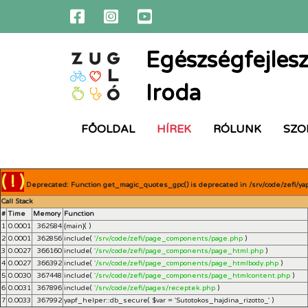
Egészségfejlesz
Iroda
FŐOLDAL
HÍREK
RÓLUNK
SZO
( ! )
Deprecated: Function get_magic_quotes_gpc() is deprecated in /srv/code/zefi/ya
Call Stack
#
Time
Memory
Function
1
0.0001
362584
{main}( )
2
0.0001
362856
include(
'/srv/code/zefi/page_components/page.php
)
3
0.0027
366160
include(
'/srv/code/zefi/page_components/page_html.php
)
4
0.0027
366392
include(
'/srv/code/zefi/page_components/page_htmlbody.php
)
5
0.0030
367448
include(
'/srv/code/zefi/page_components/page_htmlcontent.php
)
6
0.0031
367896
include(
'/srv/code/zefi/pages/receptek.php
)
7
0.0033
367992
yapf_helper::db_secure(
$var =
'Sutotokos_hajdina_rizotto_'
)