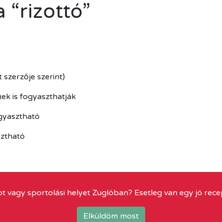
 “rizottó”
szerzője szerint)
ek is fogyaszthatják
ogyasztható
sztható
t vagy sportolási helyet Zuglóban? Esetleg van egy jó rece
Elküldöm most