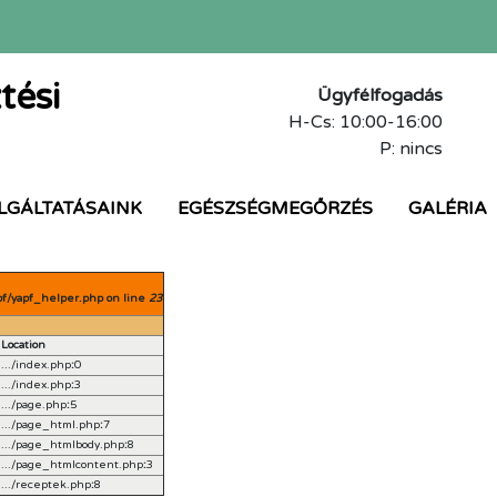
tési
Ügyfélfogadás
H-Cs: 10:00-16:00
P: nincs
LGÁLTATÁSAINK
EGÉSZSÉGMEGŐRZÉS
GALÉRIA
pf/yapf_helper.php on line
23
Location
.../index.php
:
0
.../index.php
:
3
.../page.php
:
5
.../page_html.php
:
7
.../page_htmlbody.php
:
8
.../page_htmlcontent.php
:
3
.../receptek.php
:
8