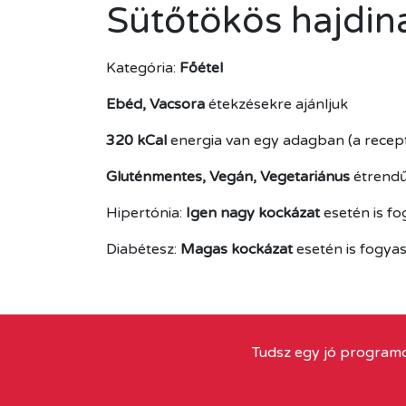
Sütőtökös hajdina
Kategória:
Főétel
Ebéd, Vacsora
étekzésekre ajánljuk
320 kCal
energia van egy adagban (a recept 
Gluténmentes, Vegán, Vegetariánus
étrendű
Hipertónia:
Igen nagy kockázat
esetén is f
Diabétesz:
Magas kockázat
esetén is fogya
Tudsz egy jó programo