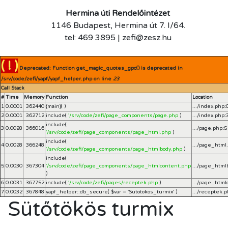
Hermina úti Rendelőintézet
1146 Budapest, Hermina út 7. I/64.
tel: 469 3895 | zefi@zesz.hu
( ! )
Deprecated: Function get_magic_quotes_gpc() is deprecated in
/srv/code/zefi/yapf/yapf_helper.php on line
23
Call Stack
#
Time
Memory
Function
Location
1
0.0001
362440
{main}( )
.../index.php
:
2
0.0001
362712
include(
'/srv/code/zefi/page_components/page.php
)
.../index.php
:
include(
3
0.0028
366016
.../page.php
:
5
'/srv/code/zefi/page_components/page_html.php
)
include(
4
0.0028
366248
.../page_html
'/srv/code/zefi/page_components/page_htmlbody.php
)
include(
5
0.0030
367304
'/srv/code/zefi/page_components/page_htmlcontent.php
.../page_html
)
6
0.0031
367752
include(
'/srv/code/zefi/pages/receptek.php
)
.../page_html
7
0.0032
367848
yapf_helper::db_secure(
$var =
'Sutotokos_turmix'
)
.../receptek.
Sütőtökös turmix