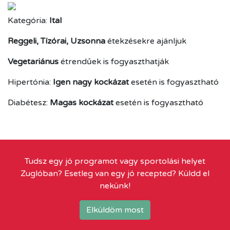
Kategória:
Ital
Reggeli, Tízórai, Uzsonna
étekzésekre ajánljuk
Vegetariánus
étrendűek is fogyaszthatják
Hipertónia:
Igen nagy kockázat
esetén is fogyasztható
Diabétesz:
Magas kockázat
esetén is fogyasztható
Tudsz egy jó programot vagy sportolási helyet
Zuglóban? Esetleg van egy jó recepted? Küldd el
nekünk!
Elküldöm most