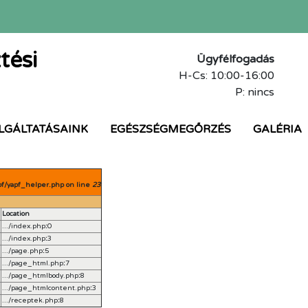
tési
Ügyfélfogadás
H-Cs: 10:00-16:00
P: nincs
LGÁLTATÁSAINK
EGÉSZSÉGMEGŐRZÉS
GALÉRIA
pf/yapf_helper.php on line
23
Location
.../index.php
:
0
.../index.php
:
3
.../page.php
:
5
.../page_html.php
:
7
.../page_htmlbody.php
:
8
.../page_htmlcontent.php
:
3
.../receptek.php
:
8