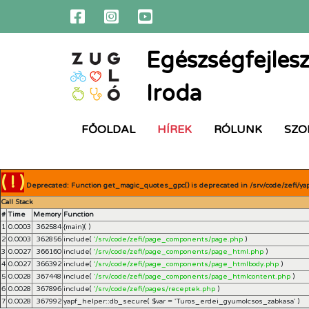
Egészségfejlesz
Iroda
FŐOLDAL
HÍREK
RÓLUNK
SZO
( ! )
Deprecated: Function get_magic_quotes_gpc() is deprecated in /srv/code/zefi/ya
Call Stack
#
Time
Memory
Function
1
0.0003
362584
{main}( )
2
0.0003
362856
include(
'/srv/code/zefi/page_components/page.php
)
3
0.0027
366160
include(
'/srv/code/zefi/page_components/page_html.php
)
4
0.0027
366392
include(
'/srv/code/zefi/page_components/page_htmlbody.php
)
5
0.0028
367448
include(
'/srv/code/zefi/page_components/page_htmlcontent.php
)
6
0.0028
367896
include(
'/srv/code/zefi/pages/receptek.php
)
7
0.0028
367992
yapf_helper::db_secure(
$var =
'Turos_erdei_gyumolcsos_zabkasa'
)