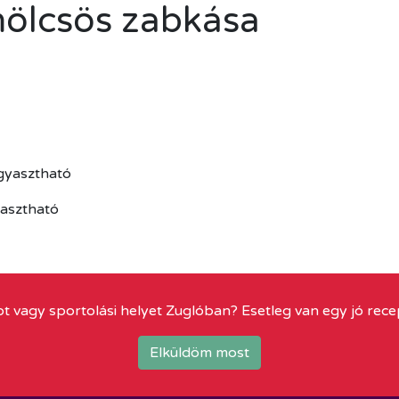
mölcsös zabkása
ogyasztható
yasztható
t vagy sportolási helyet Zuglóban? Esetleg van egy jó rece
Elküldöm most