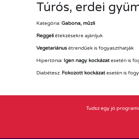
Túrós, erdei gyü
Kategória:
Gabona, műzli
Reggeli
étekzésekre ajánljuk
Vegetariánus
étrendűek is fogyaszthatják
Hipertónia:
Igen nagy kockázat
esetén is f
Diabétesz:
Fokozott kockázat
esetén is fog
Tudsz egy jó programo