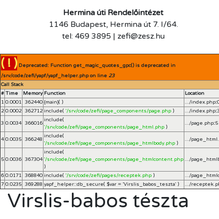
Hermina úti Rendelőintézet
1146 Budapest, Hermina út 7. I/64.
tel: 469 3895 | zefi@zesz.hu
( ! )
Deprecated: Function get_magic_quotes_gpc() is deprecated in
/srv/code/zefi/yapf/yapf_helper.php on line
23
Call Stack
#
Time
Memory
Function
Location
1
0.0001
362440
{main}( )
.../index.php
:
2
0.0002
362712
include(
'/srv/code/zefi/page_components/page.php
)
.../index.php
:
include(
3
0.0034
366016
.../page.php
:
5
'/srv/code/zefi/page_components/page_html.php
)
include(
4
0.0035
366248
.../page_html
'/srv/code/zefi/page_components/page_htmlbody.php
)
include(
5
0.0036
367304
'/srv/code/zefi/page_components/page_htmlcontent.php
.../page_html
)
6
0.0171
368840
include(
'/srv/code/zefi/pages/receptek.php
)
.../page_html
7
0.0235
369288
yapf_helper::db_secure(
$var =
'Virslis_babos_teszta'
)
.../receptek.
Virslis-babos tészta