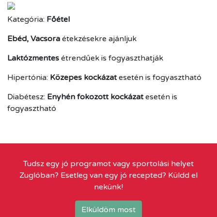
Kategória:
Főétel
Ebéd, Vacsora
étekzésekre ajánljuk
Laktózmentes
étrendűek is fogyaszthatják
Hipertónia:
Közepes kockázat
esetén is fogyasztható
Diabétesz:
Enyhén fokozott kockázat
esetén is
fogyasztható
Tudsz egy jó programot vagy sportolási helyet
Zuglóban? Esetleg van egy jó recepted? Küldd el
nekünk!
Elküldöm most