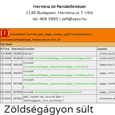
Hermina úti Rendelőintézet
1146 Budapest, Hermina út 7. I/64.
tel: 469 3895 | zefi@zesz.hu
( ! )
Deprecated: Function get_magic_quotes_gpc() is deprecated in
/srv/code/zefi/yapf/yapf_helper.php on line
23
Call Stack
#
Time
Memory
Function
Location
1
0.0008
362584
{main}( )
.../index.php
:
2
0.0009
362856
include(
'/srv/code/zefi/page_components/page.php
)
.../index.php
:
include(
3
0.0038
366160
.../page.php
:
5
'/srv/code/zefi/page_components/page_html.php
)
include(
4
0.0038
366392
.../page_html
'/srv/code/zefi/page_components/page_htmlbody.php
)
include(
5
0.0040
367448
'/srv/code/zefi/page_components/page_htmlcontent.php
.../page_html
)
6
0.0041
367896
include(
'/srv/code/zefi/pages/receptek.php
)
.../page_html
yapf_helper::db_secure(
$var =
7
0.0042
367992
.../receptek.
'Zoldsegagyon_sult_pisztrang'
)
Zöldségágyon sült