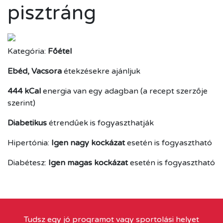
pisztráng
Kategória:
Főétel
Ebéd, Vacsora
étekzésekre ajánljuk
444 kCal
energia van egy adagban (a recept szerzője
szerint)
Diabetikus
étrendűek is fogyaszthatják
Hipertónia:
Igen nagy kockázat
esetén is fogyasztható
Diabétesz:
Igen magas kockázat
esetén is fogyasztható
Tudsz egy jó programot vagy sportolási helyet